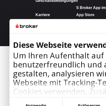
Diese Webseite verwend
Um Ihren Aufenthalt auf
benutzerfreundlich und 
gestalten, analysieren wi
Webseite mit Tracking-T
Cookies verwenden. Zusä
Werbepartner Cookies, u
Einwilligungsauswahl
Notwendig
Präferenzen