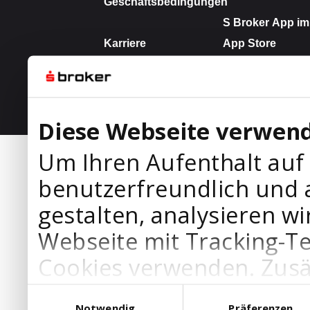
Diese Webseite verwend
Um Ihren Aufenthalt auf
benutzerfreundlich und 
gestalten, analysieren wi
Webseite mit Tracking-T
Cookies verwenden. Zusä
Werbepartner Cookies, u
Einwilligungsauswahl
Notwendig
Präferenzen