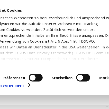
det Cookies
 unseren Webseiten so benutzerfreundlich und ansprechend w
alysieren wir die Aufrufe unserer Webseite mit Tracking-
rum Cookies verwenden. Zusätzlich verwenden unsere
m entsprechende Inhalte an Ihre Bedürfnisse anzupassen. D
erwendung von Cookies ist Art. 6 Abs. 1 lit. f DSGVO.
n, dass wir Daten an Dienstleister in die USA weitergeben. In 
mit dem EU-US Data Privacy Framework (EU-US DPF) vom 10. 
Datenschutzniveau zur Europäischen Union. Detaillierte
ei uns eingesetzten Cookies und deren Funktion, Hinweise zu
erarbeitung personenbezogener Daten und die Datenverarbe
 Nachrichten und Ad hoc-Meldungen zum gewählten Wertpapie
uf unserer Seite zum
Datenschutz
. Dort können Sie Ihre
Präferenzen
Statistiken
Mark
eit widerrufen oder anpassen.
gen vornehmen
Q