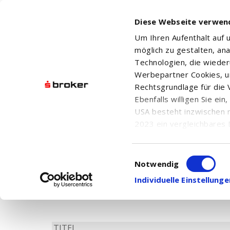
Diese Webseite verwen
Um Ihren Aufenthalt auf
möglich zu gestalten, an
Technologien, die wiede
Werbepartner Cookies, u
Rechtsgrundlage für die V
Ebenfalls willigen Sie ei
USA besteht inzwischen 
2023 ein vergleichbares 
Informationen über die b
Aktuelle Nachrichten
damit einhergehenden V
Einwilligungsauswahl
Hier finden Sie chronologisch geordnet alle
in den USA, finden Sie a
Notwendig
Ihnen die
Nachrichtensuche
.
Einwilligung auch jederz
Individuelle Einstellun
TITEL