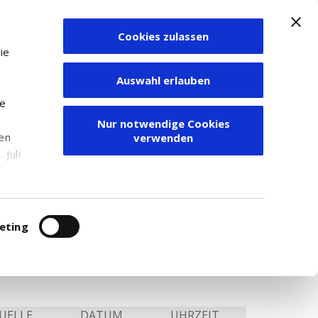
Cookies zulassen
Zum Depot
ie
Auswahl erlauben
ie
Nur notwendige Cookies
den
verwenden
Juli
r
itung
r. Für weitere Recherchen empfehlen wir
eting
UELLE
DATUM
UHRZEIT