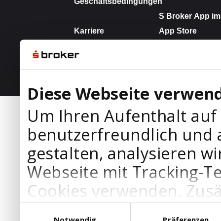
Diese Webseite verwend
Um Ihren Aufenthalt auf
benutzerfreundlich und 
gestalten, analysieren wi
Webseite mit Tracking-T
Cookies verwenden. Zusä
Werbepartner Cookies, u
Einwilligungsauswahl
Notwendig
Präferenzen