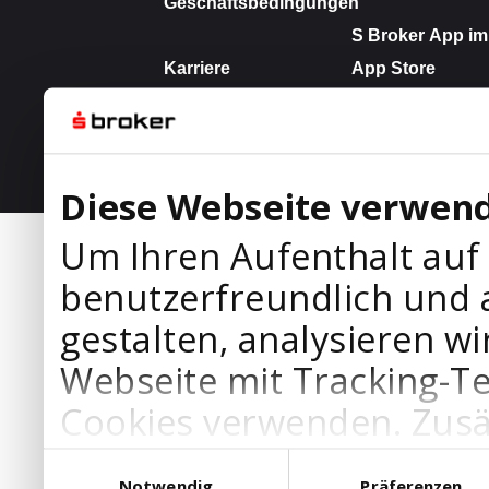
Diese Webseite verwend
Um Ihren Aufenthalt auf
benutzerfreundlich und 
gestalten, analysieren wi
Webseite mit Tracking-T
Cookies verwenden. Zusä
Werbepartner Cookies, u
Einwilligungsauswahl
Notwendig
Präferenzen