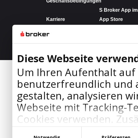
Diese Webseite verwend
Um Ihren Aufenthalt auf
benutzerfreundlich und 
gestalten, analysieren wi
Webseite mit Tracking-T
Cookies verwenden. Zusä
Werbepartner Cookies, u
Einwilligungsauswahl
Notwendig
Präferenzen