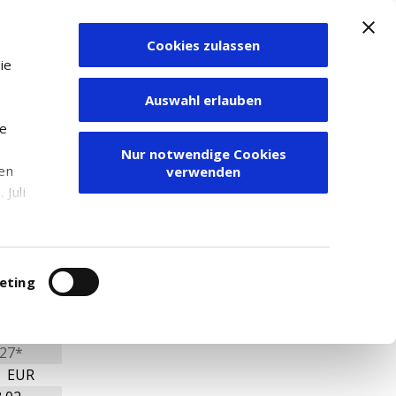
Cookies zulassen
Zum Depot
ie
Auswahl erlauben
ie
Nur notwendige Cookies
den
verwenden
Juli
r
itung
eting
27*
9 EUR