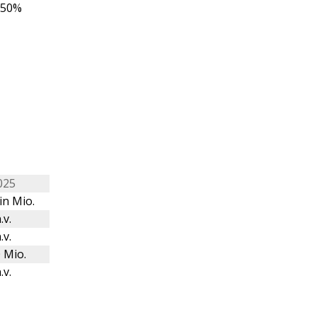
,50%
025
in Mio.
.v.
.v.
 Mio.
.v.