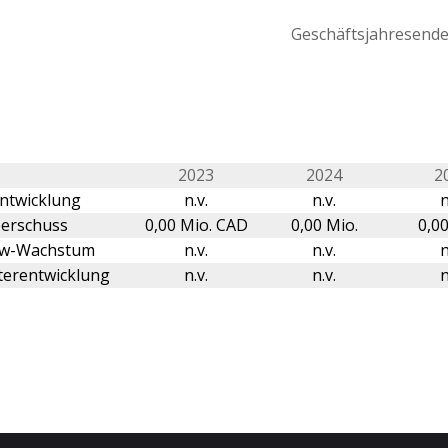
Geschäftsjahresende 
2023
2024
2
ntwicklung
n.v.
n.v.
n
erschuss
0,00 Mio. CAD
0,00 Mio.
0,00
ow-Wachstum
n.v.
n.v.
n
terentwicklung
n.v.
n.v.
n