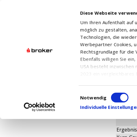
Diese Webseite verwen
Um Ihren Aufenthalt auf
möglich zu gestalten, an
Technologien, die wiede
Werbepartner Cookies, u
Rechtsgrundlage für die V
CES ENE
Ebenfalls willigen Sie ei
USA besteht inzwischen 
2023 ein vergleichbares 
Informationen über die b
damit einhergehenden V
Einwilligungsauswahl
Fundame
in den USA, finden Sie a
Notwendig
Einwilligung auch jederz
Individuelle Einstellun
Ergebnis 