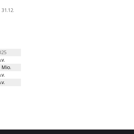
31.12.
025
.v.
 Mio.
.v.
.v.