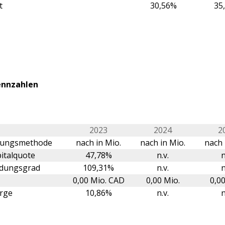
t
30,56%
35
ennzahlen
2023
2024
2
erungsmethode
nach in Mio.
nach in Mio.
nach 
italquote
47,78%
n.v.
n
ldungsgrad
109,31%
n.v.
n
0,00 Mio. CAD
0,00 Mio.
0,00
rge
10,86%
n.v.
n