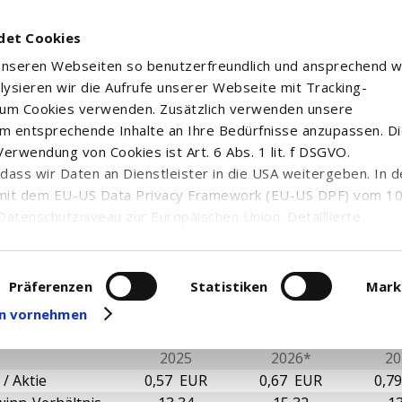
det Cookies
 unseren Webseiten so benutzerfreundlich und ansprechend w
alysieren wir die Aufrufe unserer Webseite mit Tracking-
rum Cookies verwenden. Zusätzlich verwenden unsere
m entsprechende Inhalte an Ihre Bedürfnisse anzupassen. D
erwendung von Cookies ist Art. 6 Abs. 1 lit. f DSGVO.
RGY SOLUTIONS CORP.
n, dass wir Daten an Dienstleister in die USA weitergeben. In 
mit dem EU-US Data Privacy Framework (EU-US DPF) vom 10. 
Datenschutzniveau zur Europäischen Union. Detaillierte
ei uns eingesetzten Cookies und deren Funktion, Hinweise zu
erarbeitung personenbezogener Daten und die Datenverarbe
ntale Kennzahlen
uf unserer Seite zum
Datenschutz
. Dort können Sie Ihre
Präferenzen
Statistiken
Mark
eit widerrufen oder anpassen.
gen vornehmen
2025
2026*
20
/ Aktie
0,57 EUR
0,67 EUR
0,7