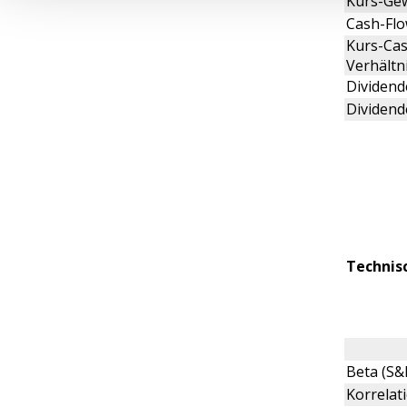
Kurs-Gew
Cash-Flo
Kurs-Cas
Verhältn
Dividende
Dividend
Technis
Beta (S&
Korrelat