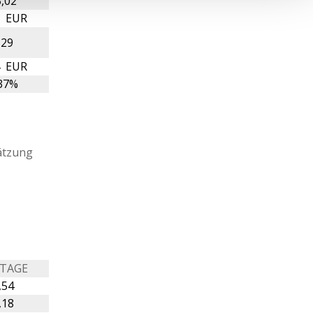
,02
1 EUR
,29
4 EUR
37%
ätzung
 TAGE
,54
,18