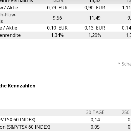
inn-Verhältnis
13,34
15,32
13
w / Aktie
0,79 EUR
0,90 EUR
1,1
h-Flow-
9,56
11,49
9
is
 / Aktie
0,10 EUR
0,13 EUR
0,1
enrendite
1,34%
1,29%
1,
* Sch
che Kennzahlen
30 TAGE
250
P/TSX 60 INDEX)
0,14
0
ion (S&P/TSX 60 INDEX)
0,05
0