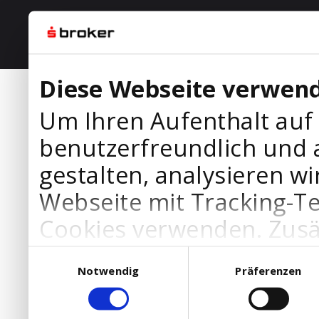
Diese Webseite verwend
Um Ihren Aufenthalt auf
benutzerfreundlich und 
gestalten, analysieren wi
Webseite mit Tracking-T
Cookies verwenden. Zusä
Werbepartner Cookies, u
Einwilligungsauswahl
Notwendig
Präferenzen
Ihre Bedürfnisse anzupa
die Verwendung von Cookies