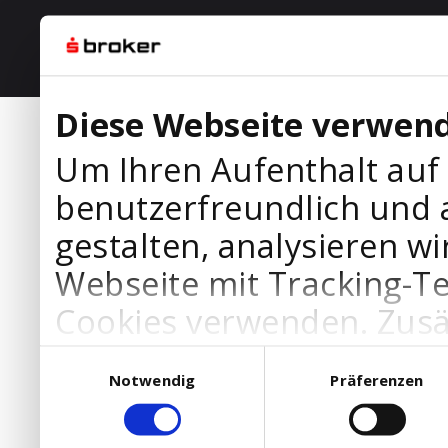
Diese Webseite verwend
Um Ihren Aufenthalt auf
benutzerfreundlich und 
gestalten, analysieren wi
Webseite mit Tracking-T
Cookies verwenden. Zusä
Werbepartner Cookies, u
Einwilligungsauswahl
Notwendig
Präferenzen
Ihre Bedürfnisse anzupa
die Verwendung von Cookies