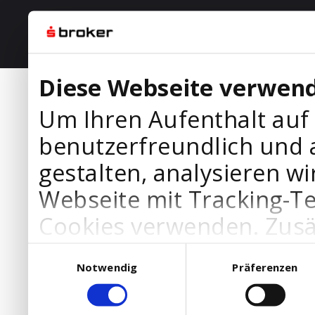
Diese Webseite verwend
Um Ihren Aufenthalt auf
benutzerfreundlich und 
gestalten, analysieren wi
Webseite mit Tracking-T
Cookies verwenden. Zusä
Werbepartner Cookies, u
Einwilligungsauswahl
Notwendig
Präferenzen
Ihre Bedürfnisse anzupa
die Verwendung von Cookies