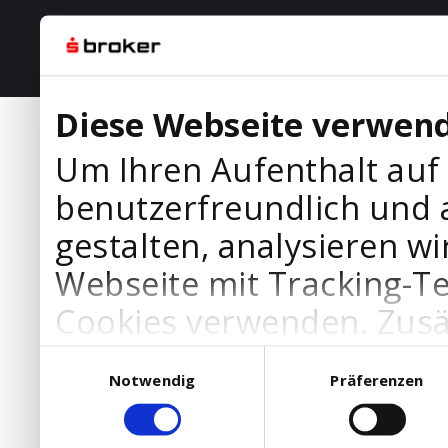
Diese Webseite verwend
Um Ihren Aufenthalt auf
benutzerfreundlich und 
gestalten, analysieren wi
Webseite mit Tracking-T
Cookies verwenden. Zusä
Werbepartner Cookies, u
Einwilligungsauswahl
Notwendig
Präferenzen
Ihre Bedürfnisse anzupa
die Verwendung von Cookies