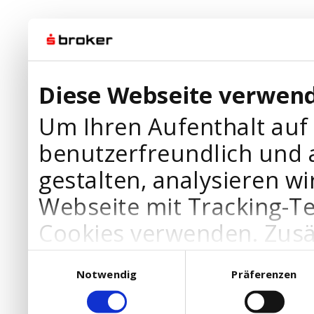
Diese Webseite verwend
Um Ihren Aufenthalt auf
benutzerfreundlich und 
gestalten, analysieren wi
Webseite mit Tracking-T
Cookies verwenden. Zusä
Werbepartner Cookies, u
Einwilligungsauswahl
Notwendig
Präferenzen
Ihre Bedürfnisse anzupa
die Verwendung von Cookies