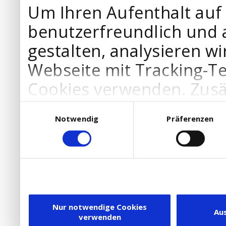
Um Ihren Aufenthalt auf
benutzerfreundlich und 
gestalten, analysieren wi
Webseite mit Tracking-T
Cookies verwenden. Zusä
Werbepartner Cookies, u
Einwilligungsauswahl
Notwendig
Präferenzen
Ihre Bedürfnisse anzupa
die Verwendung von Cookies
DSGVO.
Ebenfalls willigen Sie ein
Dienstleister in die USA
Nur notwendige Cookies
Au
verwenden
besteht inzwischen mit 