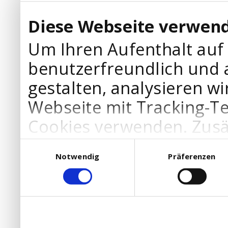
Diese Webseite verwend
Um Ihren Aufenthalt auf
benutzerfreundlich und 
gestalten, analysieren wi
Webseite mit Tracking-T
Cookies verwenden. Zusä
Werbepartner Cookies, u
Einwilligungsauswahl
Notwendig
Präferenzen
Ihre Bedürfnisse anzupa
die Verwendung von Cookies
DSGVO.
Ebenfalls willigen Sie ein