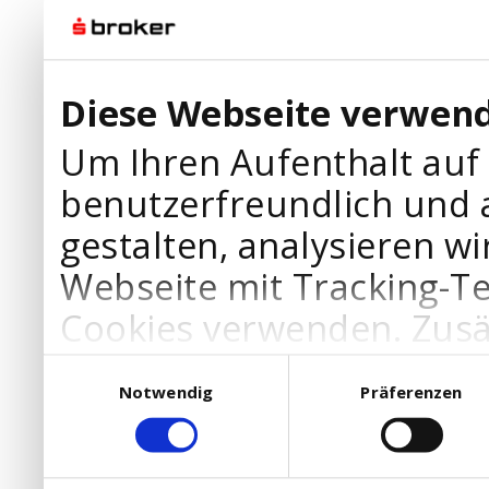
Diese Webseite verwend
Um Ihren Aufenthalt auf
benutzerfreundlich und 
gestalten, analysieren wi
Webseite mit Tracking-T
Cookies verwenden. Zusä
Werbepartner Cookies, u
Einwilligungsauswahl
Notwendig
Präferenzen
Ihre Bedürfnisse anzupa
die Verwendung von Cookies