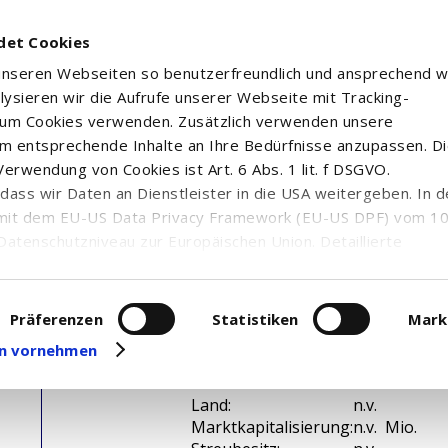
det Cookies
 unseren Webseiten so benutzerfreundlich und ansprechend w
alysieren wir die Aufrufe unserer Webseite mit Tracking-
rum Cookies verwenden. Zusätzlich verwenden unsere
m entsprechende Inhalte an Ihre Bedürfnisse anzupassen. D
erwendung von Cookies ist Art. 6 Abs. 1 lit. f DSGVO.
n, dass wir Daten an Dienstleister in die USA weitergeben. In 
mit dem EU-US Data Privacy Framework (EU-US DPF) vom 10. 
Datenschutzniveau zur Europäischen Union. Detaillierte
ei uns eingesetzten Cookies und deren Funktion, Hinweise zu
erarbeitung personenbezogener Daten und die Datenverarbe
uf unserer Seite zum
Datenschutz
. Dort können Sie Ihre
Präferenzen
Statistiken
Mark
eit widerrufen oder anpassen.
gen vornehmen
WKN / ISIN:
n.v. /
Branche:
n.v.
Land:
n.v.
Marktkapitalisierung:
n.v. Mio.