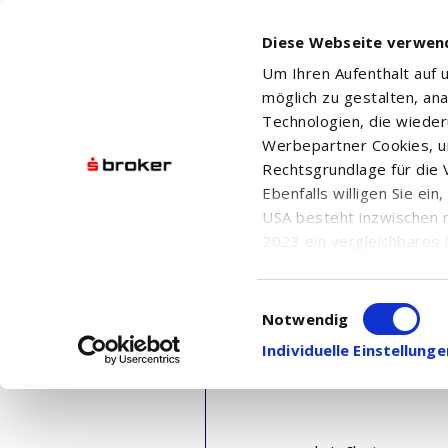
Diese Webseite verwen
Um Ihren Aufenthalt auf
möglich zu gestalten, an
Technologien, die wiede
Werbepartner Cookies, u
Rechtsgrundlage für die V
Ebenfalls willigen Sie ei
USA besteht inzwischen 
2023 ein vergleichbares 
Informationen über die b
damit einhergehenden V
Einwilligungsauswahl
in den USA, finden Sie a
Notwendig
Einwilligung auch jederz
Individuelle Einstellun