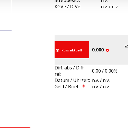
Streubesitz:
n.v.
KGVe / DIVe:
n.v. / n.v.
0,000
Kurs aktuell
Diff. abs / Diff.
0,00 / 0,00%
rel:
Datum / Uhrzeit:
n.v. / n.v.
Geld / Brief:
n.v. / n.v.