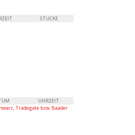
RZEIT
STÜCKE
TUM
UHRZEIT
chwarz, Tradegate bzw. Baader