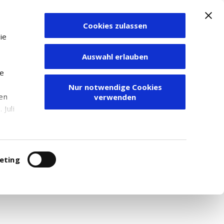
Cookies zulassen
Zum Depot
ie
Auswahl erlauben
ie
Nur notwendige Cookies
den
verwenden
Juli
r
itung
eting