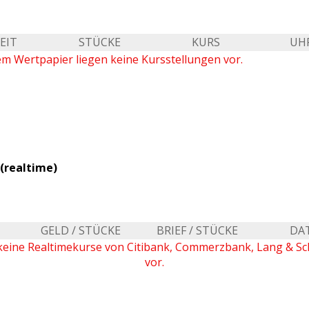
EIT
STÜCKE
KURS
UH
em Wertpapier liegen keine Kursstellungen vor.
(realtime)
GELD / STÜCKE
BRIEF / STÜCKE
DA
keine Realtimekurse von Citibank, Commerzbank, Lang & S
vor.