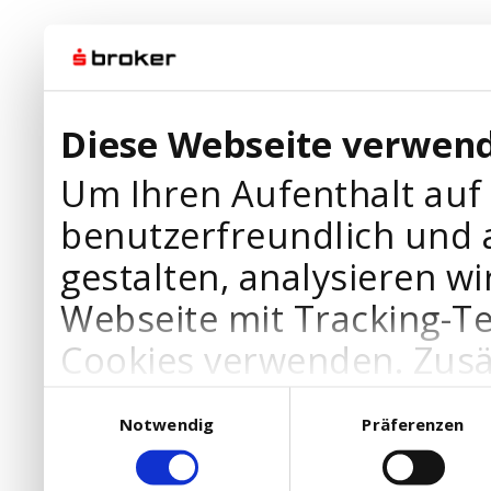
Diese Webseite verwend
Um Ihren Aufenthalt auf
benutzerfreundlich und 
gestalten, analysieren wi
Webseite mit Tracking-T
Cookies verwenden. Zusä
Werbepartner Cookies, u
Einwilligungsauswahl
Notwendig
Präferenzen
Ihre Bedürfnisse anzupa
die Verwendung von Cookies