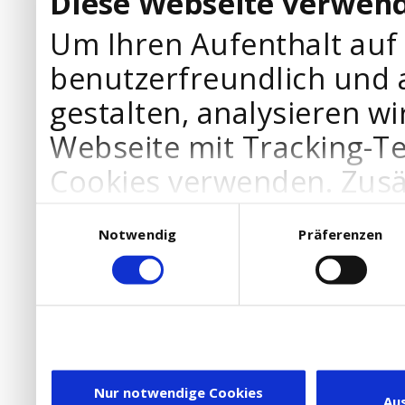
Diese Webseite verwend
Um Ihren Aufenthalt auf
benutzerfreundlich und 
gestalten, analysieren wi
Webseite mit Tracking-T
Cookies verwenden. Zusä
Werbepartner Cookies, u
Einwilligungsauswahl
Notwendig
Präferenzen
Ihre Bedürfnisse anzupa
die Verwendung von Cookies
DSGVO.
Ebenfalls willigen Sie ein
Dienstleister in die USA
Nur notwendige Cookies
Au