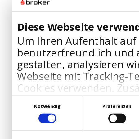
Diese Webseite verwend
Um Ihren Aufenthalt auf
benutzerfreundlich und 
gestalten, analysieren wi
Webseite mit Tracking-T
Cookies verwenden. Zusä
Werbepartner Cookies, u
Einwilligungsauswahl
Notwendig
Präferenzen
Ihre Bedürfnisse anzupa
die Verwendung von Cookies
DSGVO.