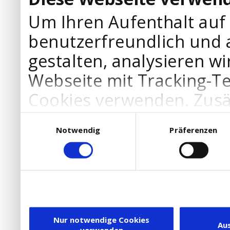
Um Ihren Aufenthalt auf
benutzerfreundlich und 
gestalten, analysieren wi
Webseite mit Tracking-T
Cookies verwenden. Zusä
Werbepartner Cookies, u
Einwilligungsauswahl
Notwendig
Präferenzen
Ihre Bedürfnisse anzupa
die Verwendung von Cookies
DSGVO.
Ebenfalls willigen Sie ein
Dienstleister in die USA
Nur notwendige Cookies
Au