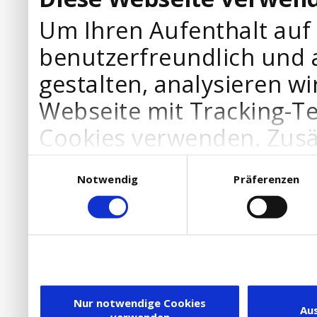
Um Ihren Aufenthalt auf
benutzerfreundlich und 
gestalten, analysieren wi
Webseite mit Tracking-T
Cookies verwenden. Zusä
Werbepartner Cookies, u
Einwilligungsauswahl
Notwendig
Präferenzen
Ihre Bedürfnisse anzupa
die Verwendung von Cookies
DSGVO.
Ebenfalls willigen Sie ein
Dienstleister in die USA
Nur notwendige Cookies
Au