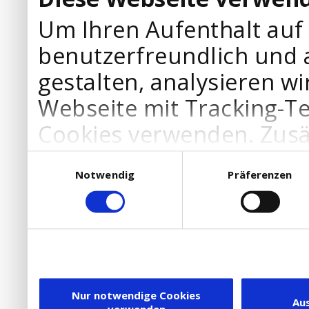
Um Ihren Aufenthalt auf
benutzerfreundlich und 
gestalten, analysieren wi
Webseite mit Tracking-T
Cookies verwenden. Zusä
Werbepartner Cookies, u
Einwilligungsauswahl
Notwendig
Präferenzen
Ihre Bedürfnisse anzupa
die Verwendung von Cookies
DSGVO.
Ebenfalls willigen Sie ein
Dienstleister in die USA
Nur notwendige Cookies
Au