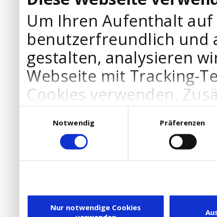
Um Ihren Aufenthalt auf
benutzerfreundlich und 
gestalten, analysieren wi
Webseite mit Tracking-T
Cookies verwenden. Zusä
Werbepartner Cookies, u
Einwilligungsauswahl
Notwendig
Präferenzen
Ihre Bedürfnisse anzupa
die Verwendung von Cookies
DSGVO.
Ebenfalls willigen Sie ein
Dienstleister in die USA
Nur notwendige Cookies
Au