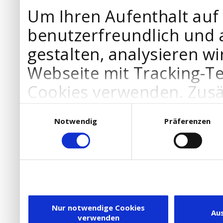
Um Ihren Aufenthalt auf
benutzerfreundlich und 
gestalten, analysieren wi
Webseite mit Tracking-T
Cookies verwenden. Zusä
Werbepartner Cookies, u
Einwilligungsauswahl
Notwendig
Präferenzen
Ihre Bedürfnisse anzupa
die Verwendung von Cookies
DSGVO.
Ebenfalls willigen Sie ein
Dienstleister in die USA
Nur notwendige Cookies
Au
verwenden