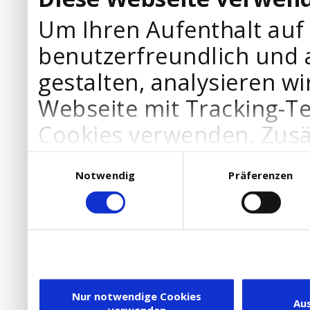
Um Ihren Aufenthalt auf
benutzerfreundlich und 
gestalten, analysieren wi
Webseite mit Tracking-T
Cookies verwenden. Zusä
Werbepartner Cookies, u
Einwilligungsauswahl
Notwendig
Präferenzen
Ihre Bedürfnisse anzupa
die Verwendung von Cookies
DSGVO.
Ebenfalls willigen Sie ein
Dienstleister in die USA
Nur notwendige Cookies
Au