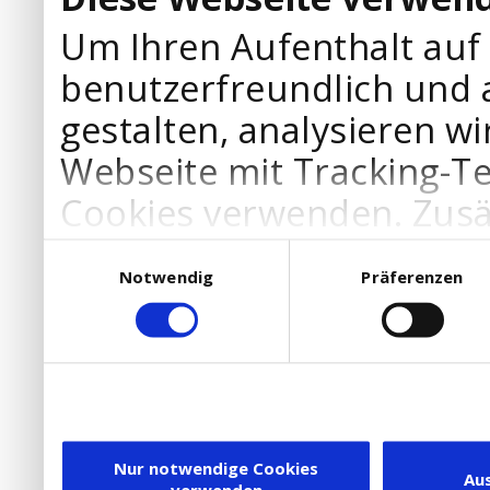
Um Ihren Aufenthalt auf
benutzerfreundlich und 
gestalten, analysieren wi
Webseite mit Tracking-T
Cookies verwenden. Zusä
Werbepartner Cookies, u
Einwilligungsauswahl
Notwendig
Präferenzen
Ihre Bedürfnisse anzupa
die Verwendung von Cookies
DSGVO.
Ebenfalls willigen Sie ein
Dienstleister in die USA
Nur notwendige Cookies
Au