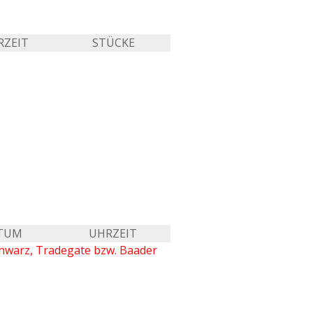
RZEIT
STÜCKE
TUM
UHRZEIT
chwarz, Tradegate bzw. Baader