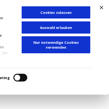
Cookies zulassen
Zum Depot
ie
Auswahl erlauben
ie
Nur notwendige Cookies
den
verwenden
Juli
r
itung
eting