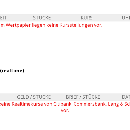
EIT
STÜCKE
KURS
UH
em Wertpapier liegen keine Kursstellungen vor.
(realtime)
GELD / STÜCKE
BRIEF / STÜCKE
DA
keine Realtimekurse von Citibank, Commerzbank, Lang & S
vor.