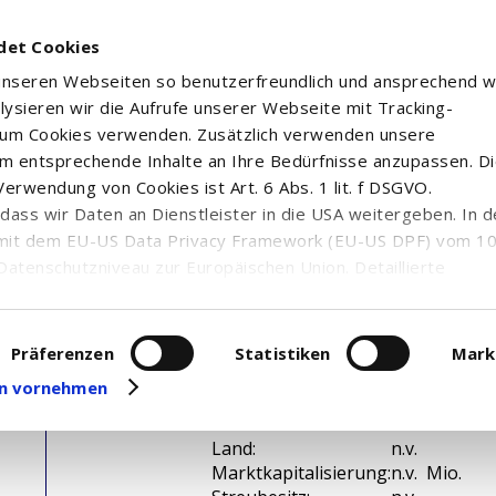
det Cookies
 unseren Webseiten so benutzerfreundlich und ansprechend w
alysieren wir die Aufrufe unserer Webseite mit Tracking-
rum Cookies verwenden. Zusätzlich verwenden unsere
m entsprechende Inhalte an Ihre Bedürfnisse anzupassen. D
erwendung von Cookies ist Art. 6 Abs. 1 lit. f DSGVO.
n, dass wir Daten an Dienstleister in die USA weitergeben. In 
mit dem EU-US Data Privacy Framework (EU-US DPF) vom 10. 
Datenschutzniveau zur Europäischen Union. Detaillierte
ei uns eingesetzten Cookies und deren Funktion, Hinweise zu
erarbeitung personenbezogener Daten und die Datenverarbe
uf unserer Seite zum
Datenschutz
. Dort können Sie Ihre
Präferenzen
Statistiken
Mark
eit widerrufen oder anpassen.
gen vornehmen
WKN / ISIN:
n.v. /
Branche:
n.v.
Land:
n.v.
Marktkapitalisierung:
n.v. Mio.