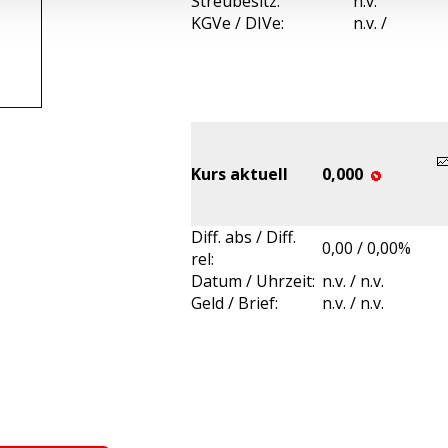
Streubesitz:
n.v.
KGVe / DIVe:
n.v. /
Kurs aktuell
0,000
Diff. abs / Diff.
0,00 / 0,00%
rel:
Datum / Uhrzeit:
n.v. / n.v.
Geld / Brief:
n.v. / n.v.