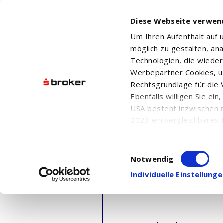
Diese Webseite verwen
Um Ihren Aufenthalt auf
möglich zu gestalten, an
Technologien, die wiede
Werbepartner Cookies, u
Rechtsgrundlage für die V
Ebenfalls willigen Sie ei
USA besteht inzwischen 
2023 ein vergleichbares 
Informationen über die b
damit einhergehenden V
Einwilligungsauswahl
in den USA, finden Sie a
Notwendig
Einwilligung auch jederz
Individuelle Einstellun