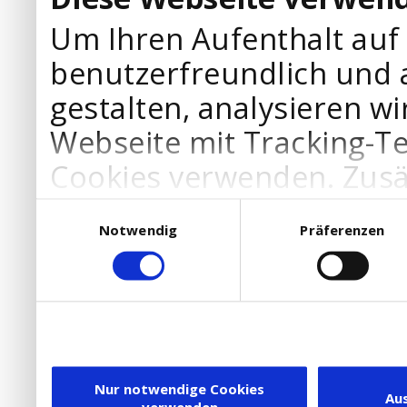
Um Ihren Aufenthalt auf
benutzerfreundlich und 
gestalten, analysieren wi
Webseite mit Tracking-T
Cookies verwenden. Zusä
Werbepartner Cookies, u
Einwilligungsauswahl
Notwendig
Präferenzen
Ihre Bedürfnisse anzupa
die Verwendung von Cookies
DSGVO.
Ebenfalls willigen Sie ein
Dienstleister in die USA
Nur notwendige Cookies
Au