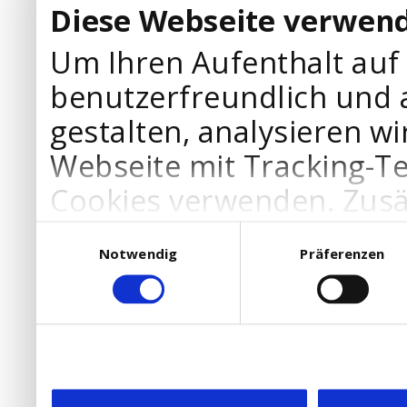
Diese Webseite verwend
Um Ihren Aufenthalt auf
benutzerfreundlich und 
gestalten, analysieren wi
Webseite mit Tracking-T
Cookies verwenden. Zusä
Werbepartner Cookies, u
Einwilligungsauswahl
Notwendig
Präferenzen
Ihre Bedürfnisse anzupa
die Verwendung von Cookies
DSGVO.
Ebenfalls willigen Sie ein