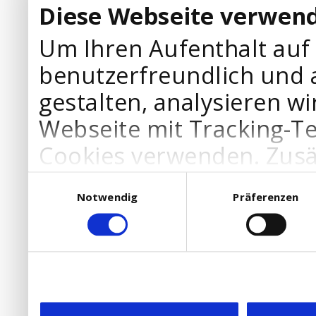
Diese Webseite verwend
Um Ihren Aufenthalt auf
benutzerfreundlich und 
gestalten, analysieren wi
Webseite mit Tracking-T
Cookies verwenden. Zusä
Werbepartner Cookies, u
Einwilligungsauswahl
Notwendig
Präferenzen
Ihre Bedürfnisse anzupa
die Verwendung von Cookies
DSGVO.
Ebenfalls willigen Sie ein