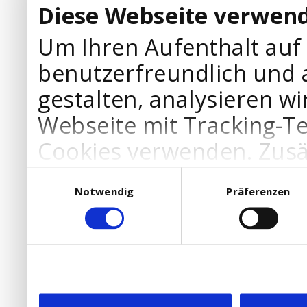
Diese Webseite verwend
Um Ihren Aufenthalt auf
benutzerfreundlich und 
gestalten, analysieren wi
Webseite mit Tracking-T
Cookies verwenden. Zusä
Werbepartner Cookies, u
Einwilligungsauswahl
Notwendig
Präferenzen
Ihre Bedürfnisse anzupa
die Verwendung von Cookies
DSGVO.
Ebenfalls willigen Sie ein