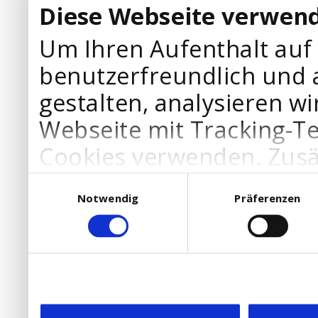
Diese Webseite verwend
Um Ihren Aufenthalt auf
benutzerfreundlich und 
gestalten, analysieren wi
Webseite mit Tracking-T
Cookies verwenden. Zusä
Werbepartner Cookies, u
Einwilligungsauswahl
Notwendig
Präferenzen
Ihre Bedürfnisse anzupa
die Verwendung von Cookies
DSGVO.
Ebenfalls willigen Sie ein