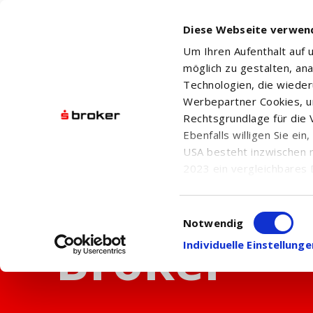
Diese Webseite verwen
Um Ihren Aufenthalt auf
möglich zu gestalten, an
Technologien, die wiede
Werbepartner Cookies, u
Rechtsgrundlage für die V
Ebenfalls willigen Sie ei
USA besteht inzwischen 
2023 ein vergleichbares 
Informationen über die b
damit einhergehenden V
Einwilligungsauswahl
in den USA, finden Sie a
Notwendig
Einwilligung auch jederz
Individuelle Einstellun