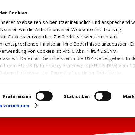
det Cookies
 unseren Webseiten so benutzerfreundlich und ansprechend w
alysieren wir die Aufrufe unserer Webseite mit Tracking-
rum Cookies verwenden. Zusätzlich verwenden unsere
m entsprechende Inhalte an Ihre Bedürfnisse anzupassen. D
erwendung von Cookies ist Art. 6 Abs. 1 lit. f DSGVO.
n, dass wir Daten an Dienstleister in die USA weitergeben. In 
mit dem EU-US Data Privacy Framework (EU-US DPF) vom 10. 
Datenschutzniveau zur Europäischen Union. Detaillierte
ei uns eingesetzten Cookies und deren Funktion, Hinweise zu
erarbeitung personenbezogener Daten und die Datenverarbe
uf unserer Seite zum
Datenschutz
. Dort können Sie Ihre
Präferenzen
Statistiken
Mark
eit widerrufen oder anpassen.
gen vornehmen