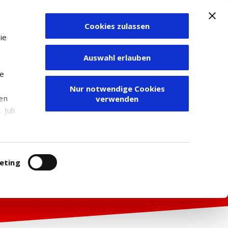
Cookies zulassen
Zum Depot
ie
Auswahl erlauben
ie
Nur notwendige Cookies
den
verwenden
Juli
r
itung
eting