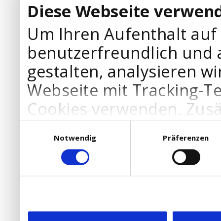
Diese Webseite verwend
Um Ihren Aufenthalt auf
benutzerfreundlich und 
gestalten, analysieren wi
Webseite mit Tracking-T
Cookies verwenden. Zusä
Werbepartner Cookies, u
Einwilligungsauswahl
Notwendig
Präferenzen
Ihre Bedürfnisse anzupa
die Verwendung von Cookies
DSGVO.
Ebenfalls willigen Sie ein