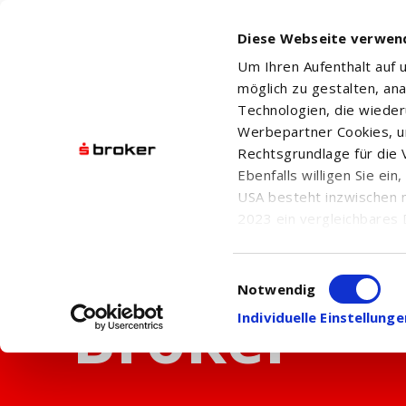
Diese Webseite verwen
Um Ihren Aufenthalt auf
möglich zu gestalten, an
Technologien, die wiede
Werbepartner Cookies, u
Rechtsgrundlage für die V
Ebenfalls willigen Sie ei
USA besteht inzwischen 
2023 ein vergleichbares 
Informationen über die b
damit einhergehenden V
Einwilligungsauswahl
in den USA, finden Sie a
Notwendig
Einwilligung auch jederz
Individuelle Einstellun