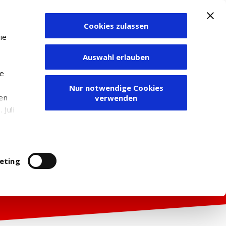
Cookies zulassen
Zum Depot
ie
Auswahl erlauben
ie
Nur notwendige Cookies
den
verwenden
Juli
r
itung
eting