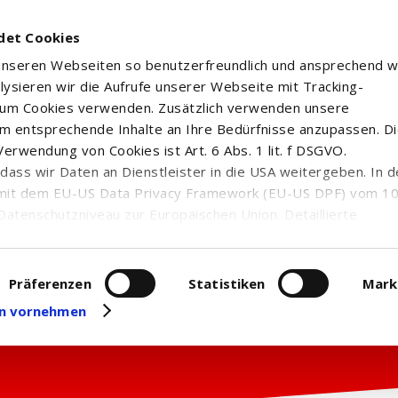
det Cookies
 unseren Webseiten so benutzerfreundlich und ansprechend w
alysieren wir die Aufrufe unserer Webseite mit Tracking-
rum Cookies verwenden. Zusätzlich verwenden unsere
m entsprechende Inhalte an Ihre Bedürfnisse anzupassen. D
erwendung von Cookies ist Art. 6 Abs. 1 lit. f DSGVO.
n, dass wir Daten an Dienstleister in die USA weitergeben. In 
mit dem EU-US Data Privacy Framework (EU-US DPF) vom 10. 
Datenschutzniveau zur Europäischen Union. Detaillierte
ei uns eingesetzten Cookies und deren Funktion, Hinweise zu
erarbeitung personenbezogener Daten und die Datenverarbe
uf unserer Seite zum
Datenschutz
. Dort können Sie Ihre
Präferenzen
Statistiken
Mark
eit widerrufen oder anpassen.
gen vornehmen