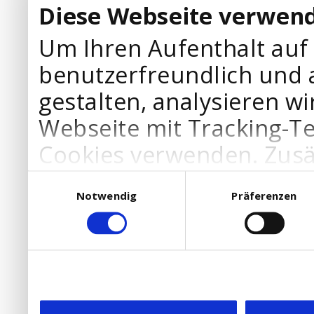
Diese Webseite verwend
Um Ihren Aufenthalt auf
benutzerfreundlich und 
gestalten, analysieren wi
Webseite mit Tracking-T
Cookies verwenden. Zusä
Werbepartner Cookies, u
Einwilligungsauswahl
Notwendig
Präferenzen
Ihre Bedürfnisse anzupa
die Verwendung von Cookies
DSGVO.
Ebenfalls willigen Sie ein