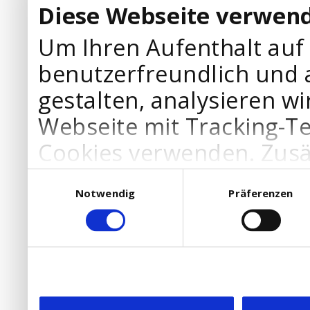
Diese Webseite verwend
Um Ihren Aufenthalt auf
benutzerfreundlich und 
gestalten, analysieren wi
Webseite mit Tracking-T
Cookies verwenden. Zusä
Werbepartner Cookies, u
Einwilligungsauswahl
Notwendig
Präferenzen
Ihre Bedürfnisse anzupa
die Verwendung von Cookies
DSGVO.
Ebenfalls willigen Sie ein