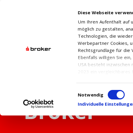
Diese Webseite verwen
Um Ihren Aufenthalt auf
möglich zu gestalten, an
Technologien, die wiede
Werbepartner Cookies, u
Rechtsgrundlage für die V
Ebenfalls willigen Sie ei
USA besteht inzwischen 
2023 ein vergleichbares 
Informationen über die b
damit einhergehenden V
Einwilligungsauswahl
in den USA, finden Sie a
Notwendig
Einwilligung auch jederz
Individuelle Einstellun