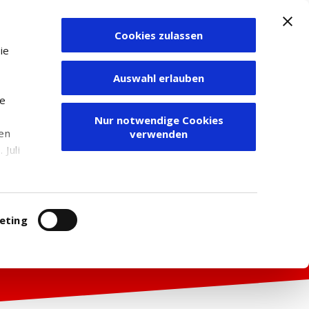
Cookies zulassen
Zum Depot
ie
Auswahl erlauben
ie
Nur notwendige Cookies
den
verwenden
Juli
r
itung
eting