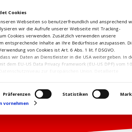
det Cookies
 unseren Webseiten so benutzerfreundlich und ansprechend w
alysieren wir die Aufrufe unserer Webseite mit Tracking-
rum Cookies verwenden. Zusätzlich verwenden unsere
m entsprechende Inhalte an Ihre Bedürfnisse anzupassen. D
erwendung von Cookies ist Art. 6 Abs. 1 lit. f DSGVO.
n, dass wir Daten an Dienstleister in die USA weitergeben. In 
mit dem EU-US Data Privacy Framework (EU-US DPF) vom 10. 
Datenschutzniveau zur Europäischen Union. Detaillierte
ei uns eingesetzten Cookies und deren Funktion, Hinweise zu
erarbeitung personenbezogener Daten und die Datenverarbe
uf unserer Seite zum
Datenschutz
. Dort können Sie Ihre
Präferenzen
Statistiken
Mark
eit widerrufen oder anpassen.
gen vornehmen