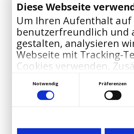
Diese Webseite verwend
Um Ihren Aufenthalt auf
benutzerfreundlich und 
gestalten, analysieren wi
Webseite mit Tracking-T
Cookies verwenden. Zusä
Werbepartner Cookies, u
Einwilligungsauswahl
Notwendig
Präferenzen
Ihre Bedürfnisse anzupa
die Verwendung von Cookies
DSGVO.
Ebenfalls willigen Sie ein