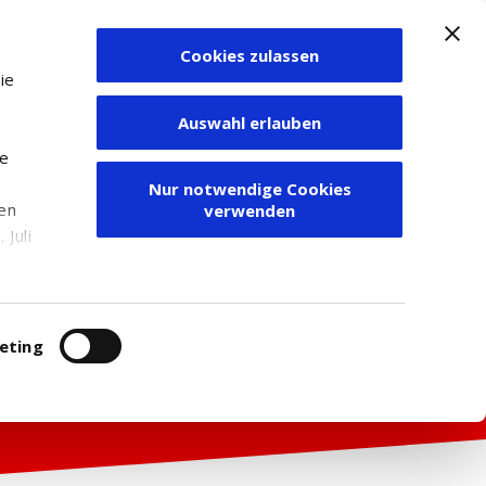
Cookies zulassen
Zum Depot
ie
Auswahl erlauben
ie
Nur notwendige Cookies
den
verwenden
Juli
r
itung
eting