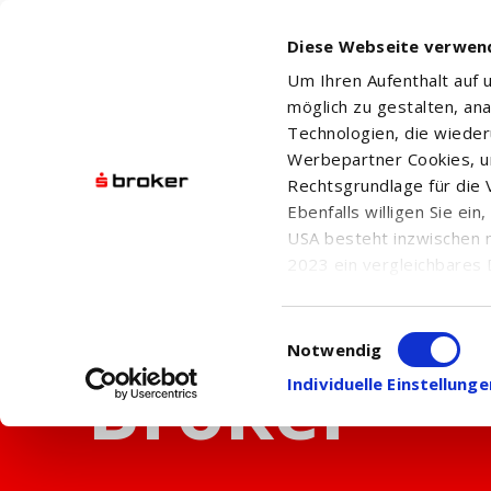
Diese Webseite verwen
Um Ihren Aufenthalt auf
möglich zu gestalten, an
Technologien, die wiede
Werbepartner Cookies, u
Rechtsgrundlage für die V
Ebenfalls willigen Sie ei
USA besteht inzwischen 
2023 ein vergleichbares 
Informationen über die b
damit einhergehenden V
Einwilligungsauswahl
in den USA, finden Sie a
Notwendig
Einwilligung auch jederz
Individuelle Einstellun