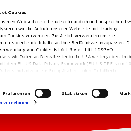
det Cookies
 unseren Webseiten so benutzerfreundlich und ansprechend w
alysieren wir die Aufrufe unserer Webseite mit Tracking-
rum Cookies verwenden. Zusätzlich verwenden unsere
m entsprechende Inhalte an Ihre Bedürfnisse anzupassen. D
erwendung von Cookies ist Art. 6 Abs. 1 lit. f DSGVO.
n, dass wir Daten an Dienstleister in die USA weitergeben. In 
mit dem EU-US Data Privacy Framework (EU-US DPF) vom 10. 
Datenschutzniveau zur Europäischen Union. Detaillierte
ei uns eingesetzten Cookies und deren Funktion, Hinweise zu
erarbeitung personenbezogener Daten und die Datenverarbe
uf unserer Seite zum
Datenschutz
. Dort können Sie Ihre
Präferenzen
Statistiken
Mark
eit widerrufen oder anpassen.
gen vornehmen