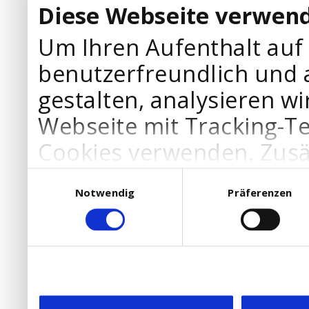
Diese Webseite verwend
Um Ihren Aufenthalt auf
benutzerfreundlich und 
gestalten, analysieren wi
Webseite mit Tracking-T
Cookies verwenden. Zusä
Werbepartner Cookies, u
Einwilligungsauswahl
Notwendig
Präferenzen
Ihre Bedürfnisse anzupa
die Verwendung von Cookies
DSGVO.
Ebenfalls willigen Sie ein