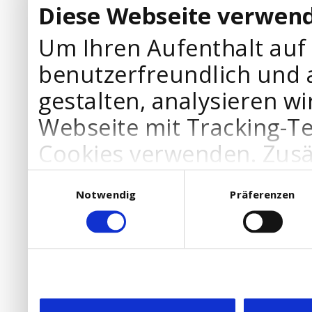
Diese Webseite verwend
Um Ihren Aufenthalt auf
benutzerfreundlich und 
gestalten, analysieren wi
Webseite mit Tracking-T
Cookies verwenden. Zusä
Werbepartner Cookies, u
Einwilligungsauswahl
Notwendig
Präferenzen
Ihre Bedürfnisse anzupa
die Verwendung von Cookies
DSGVO.
Ebenfalls willigen Sie ein