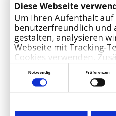
Diese Webseite verwend
Um Ihren Aufenthalt auf
benutzerfreundlich und 
gestalten, analysieren wi
Webseite mit Tracking-T
Cookies verwenden. Zusä
Werbepartner Cookies, u
Einwilligungsauswahl
Notwendig
Präferenzen
Ihre Bedürfnisse anzupa
die Verwendung von Cookies
DSGVO.
Ebenfalls willigen Sie ein