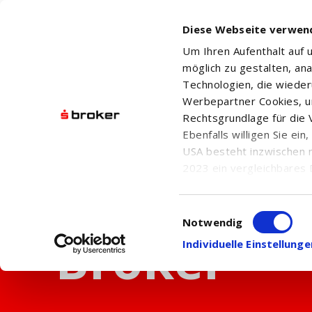
Diese Webseite verwen
Um Ihren Aufenthalt auf
möglich zu gestalten, an
Technologien, die wiede
Werbepartner Cookies, u
Rechtsgrundlage für die V
Ebenfalls willigen Sie ei
USA besteht inzwischen 
2023 ein vergleichbares 
Informationen über die b
damit einhergehenden V
Einwilligungsauswahl
in den USA, finden Sie a
Notwendig
Einwilligung auch jederz
Individuelle Einstellun