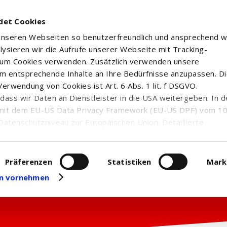
det Cookies
 unseren Webseiten so benutzerfreundlich und ansprechend w
alysieren wir die Aufrufe unserer Webseite mit Tracking-
rum Cookies verwenden. Zusätzlich verwenden unsere
m entsprechende Inhalte an Ihre Bedürfnisse anzupassen. D
erwendung von Cookies ist Art. 6 Abs. 1 lit. f DSGVO.
n, dass wir Daten an Dienstleister in die USA weitergeben. In 
mit dem EU-US Data Privacy Framework (EU-US DPF) vom 10. 
Datenschutzniveau zur Europäischen Union. Detaillierte
ei uns eingesetzten Cookies und deren Funktion, Hinweise zu
erarbeitung personenbezogener Daten und die Datenverarbe
uf unserer Seite zum
Datenschutz
. Dort können Sie Ihre
Präferenzen
Statistiken
Mark
eit widerrufen oder anpassen.
gen vornehmen