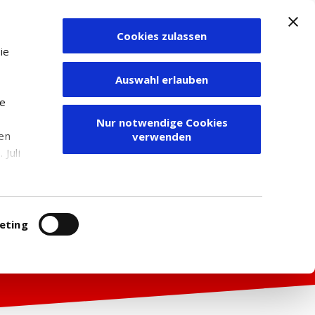
Cookies zulassen
Zum Depot
ie
Auswahl erlauben
ie
Nur notwendige Cookies
den
verwenden
Juli
r
itung
eting