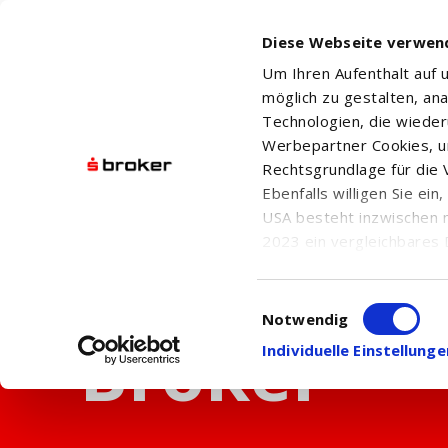
Diese Webseite verwen
Um Ihren Aufenthalt auf
möglich zu gestalten, an
Technologien, die wiede
Werbepartner Cookies, u
Rechtsgrundlage für die V
Ebenfalls willigen Sie ei
USA besteht inzwischen 
2023 ein vergleichbares 
Informationen über die b
damit einhergehenden V
Einwilligungsauswahl
in den USA, finden Sie a
Notwendig
Einwilligung auch jederz
Individuelle Einstellun