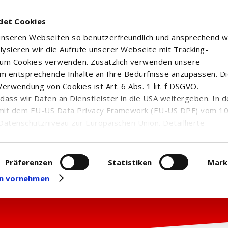
det Cookies
 unseren Webseiten so benutzerfreundlich und ansprechend w
alysieren wir die Aufrufe unserer Webseite mit Tracking-
rum Cookies verwenden. Zusätzlich verwenden unsere
m entsprechende Inhalte an Ihre Bedürfnisse anzupassen. D
erwendung von Cookies ist Art. 6 Abs. 1 lit. f DSGVO.
n, dass wir Daten an Dienstleister in die USA weitergeben. In 
mit dem EU-US Data Privacy Framework (EU-US DPF) vom 10. 
Datenschutzniveau zur Europäischen Union. Detaillierte
ei uns eingesetzten Cookies und deren Funktion, Hinweise zu
erarbeitung personenbezogener Daten und die Datenverarbe
uf unserer Seite zum
Datenschutz
. Dort können Sie Ihre
Präferenzen
Statistiken
Mark
eit widerrufen oder anpassen.
gen vornehmen