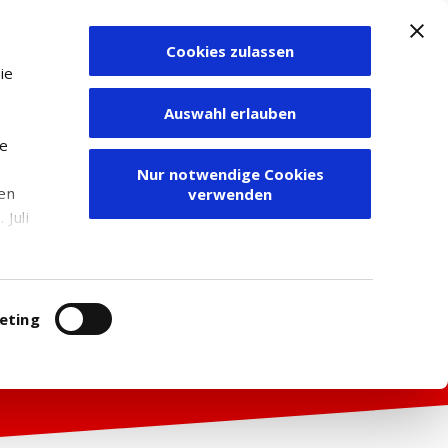
Cookies zulassen
Zum Depot
ie
Auswahl erlauben
ie
Nur notwendige Cookies
den
verwenden
Juli
r
itung
eting