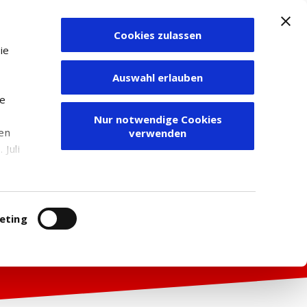
Cookies zulassen
Zum Depot
ie
Auswahl erlauben
ie
Nur notwendige Cookies
den
verwenden
Juli
r
itung
eting