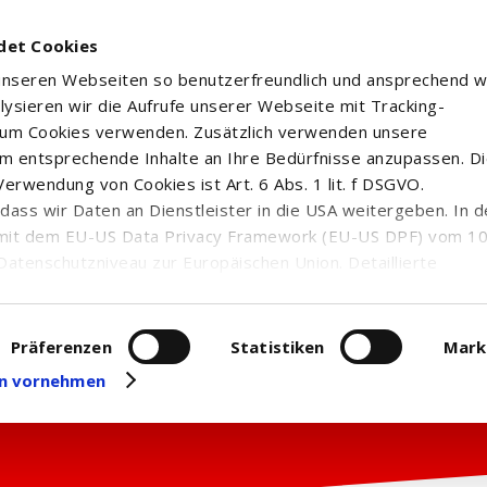
det Cookies
 unseren Webseiten so benutzerfreundlich und ansprechend w
alysieren wir die Aufrufe unserer Webseite mit Tracking-
rum Cookies verwenden. Zusätzlich verwenden unsere
m entsprechende Inhalte an Ihre Bedürfnisse anzupassen. D
erwendung von Cookies ist Art. 6 Abs. 1 lit. f DSGVO.
n, dass wir Daten an Dienstleister in die USA weitergeben. In 
mit dem EU-US Data Privacy Framework (EU-US DPF) vom 10. 
Datenschutzniveau zur Europäischen Union. Detaillierte
ei uns eingesetzten Cookies und deren Funktion, Hinweise zu
erarbeitung personenbezogener Daten und die Datenverarbe
uf unserer Seite zum
Datenschutz
. Dort können Sie Ihre
Präferenzen
Statistiken
Mark
eit widerrufen oder anpassen.
gen vornehmen