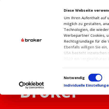
Diese Webseite verwen
Um Ihren Aufenthalt auf
möglich zu gestalten, an
Technologien, die wiede
Werbepartner Cookies, u
Rechtsgrundlage für die V
Ebenfalls willigen Sie ei
USA besteht inzwischen 
2023 ein vergleichbares 
Informationen über die b
damit einhergehenden V
Einwilligungsauswahl
in den USA, finden Sie a
Notwendig
Einwilligung auch jederz
Individuelle Einstellun