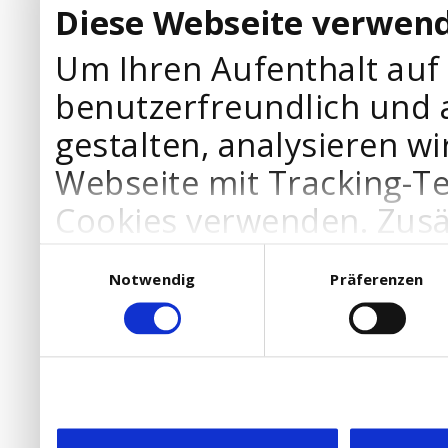
Diese Webseite verwend
Um Ihren Aufenthalt auf
benutzerfreundlich und 
gestalten, analysieren wi
Webseite mit Tracking-T
Cookies verwenden. Zusä
Werbepartner Cookies, u
Einwilligungsauswahl
Notwendig
Präferenzen
Ihre Bedürfnisse anzupa
die Verwendung von Cookies
DSGVO.
Ebenfalls willigen Sie ein