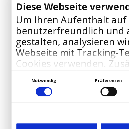
Diese Webseite verwend
Um Ihren Aufenthalt auf
benutzerfreundlich und 
gestalten, analysieren wi
Webseite mit Tracking-T
Cookies verwenden. Zusä
Werbepartner Cookies, u
Einwilligungsauswahl
Notwendig
Präferenzen
Ihre Bedürfnisse anzupa
die Verwendung von Cookies
DSGVO.
Ebenfalls willigen Sie ein