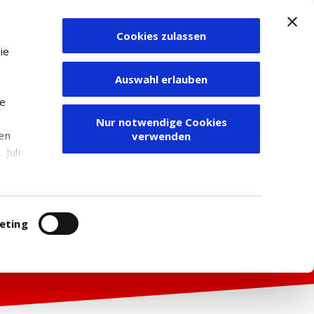
Cookies zulassen
Zum Depot
ie
Auswahl erlauben
ie
Nur notwendige Cookies
den
verwenden
Juli
r
itung
eting