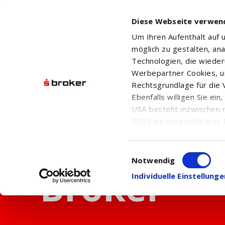
Diese Webseite verwen
Um Ihren Aufenthalt auf
möglich zu gestalten, an
Technologien, die wiede
Werbepartner Cookies, u
Rechtsgrundlage für die V
Ebenfalls willigen Sie ei
USA besteht inzwischen 
2023 ein vergleichbares 
Informationen über die b
damit einhergehenden V
Einwilligungsauswahl
in den USA, finden Sie a
Notwendig
Einwilligung auch jederz
Individuelle Einstellun