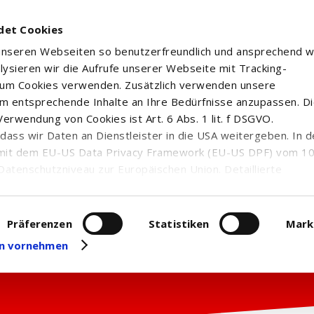
det Cookies
 unseren Webseiten so benutzerfreundlich und ansprechend w
alysieren wir die Aufrufe unserer Webseite mit Tracking-
rum Cookies verwenden. Zusätzlich verwenden unsere
m entsprechende Inhalte an Ihre Bedürfnisse anzupassen. D
erwendung von Cookies ist Art. 6 Abs. 1 lit. f DSGVO.
n, dass wir Daten an Dienstleister in die USA weitergeben. In 
mit dem EU-US Data Privacy Framework (EU-US DPF) vom 10. 
Datenschutzniveau zur Europäischen Union. Detaillierte
ei uns eingesetzten Cookies und deren Funktion, Hinweise zu
erarbeitung personenbezogener Daten und die Datenverarbe
uf unserer Seite zum
Datenschutz
. Dort können Sie Ihre
Präferenzen
Statistiken
Mark
eit widerrufen oder anpassen.
gen vornehmen