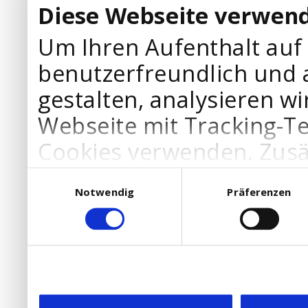
Diese Webseite verwend
Um Ihren Aufenthalt auf
benutzerfreundlich und 
gestalten, analysieren wi
Webseite mit Tracking-T
Cookies verwenden. Zusä
Werbepartner Cookies, u
Einwilligungsauswahl
Notwendig
Präferenzen
Ihre Bedürfnisse anzupa
die Verwendung von Cookies
DSGVO.
Ebenfalls willigen Sie ein